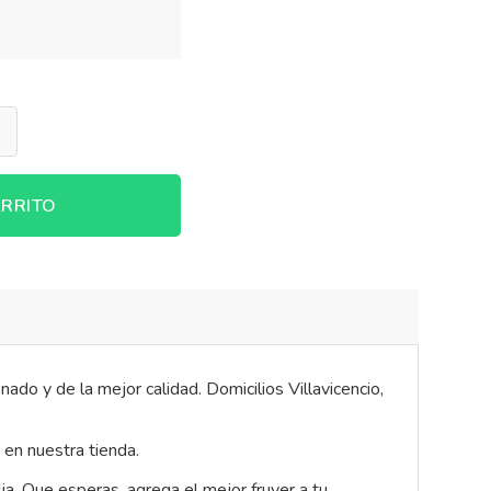
RRITO
ado y de la mejor calidad. Domicilios Villavicencio,
 en nuestra tienda.
ia. Que esperas, agrega el mejor fruver a tu