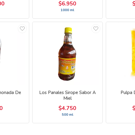
00
$6.950
1000 ml
monada De
Los Panales Sirope Sabor A
Pulpa 
Miel
0
$4.750
500 ml