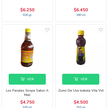
$6.250
$6.450
500 gr
180 ml
VER
VER
Los Panales Sirope Sabor A
Zumo De Uva Isabela Vita Vid
Miel
$4.750
$4.500
500 ml
250 ml