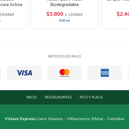
scura Activa
Biodegradable
sco
$3.800
$2.
 Unidad
x Unidad
l
500 ml
MÉTODOS DE PAGO
INICIO
RESTAURANTES
PICO Y PLACA
Villavo Express
Llano Abastos - Villavicencio (Meta) - Colombia