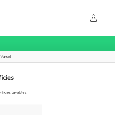
 Varsol
icies
ficies lavables,