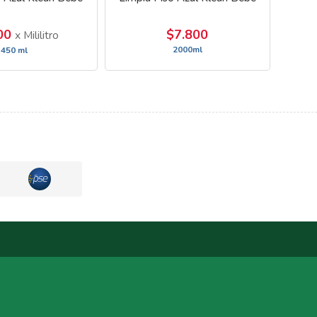
400
$7.800
x Mililitro
2000ml
450 ml