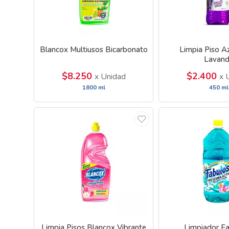
Blancox Multiusos Bicarbonato
Limpia Piso A
Lavan
$8.250
$2.400
x Unidad
x 
1800 ml
450 ml
Limpia Pisos Blancox Vibrante
Limpiador F