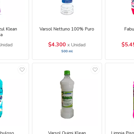
zul Klean
Varsol Nettuno 100% Puro
Fabu
da
$4.300
$5.
Unidad
x Unidad
500 ml
abuloso
Varsol Quimi Klean
Limpia Pis