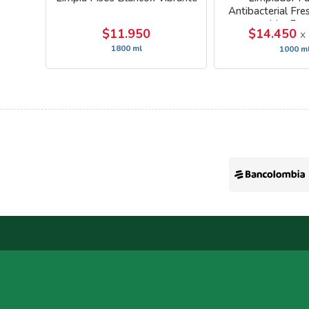
Antibacterial Fre
Mar Fre
$11.950
$14.450
x
1800 ml
1000 m