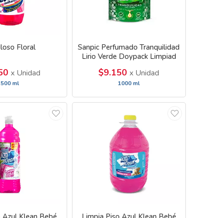
loso Floral
Sanpic Perfumado Tranquilidad
Lirio Verde Doypack Limpiad
450
$9.150
x Unidad
x Unidad
500 ml
1000 ml
o Azul Klean Bebé
Limpia Piso Azul Klean Bebé