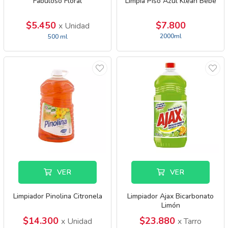
Fabuloso Floral
Limpia Piso Azul Klean Bebé
$5.450
$7.800
x Unidad
2000ml
500 ml
VER
VER
Limpiador Pinolina Citronela
Limpiador Ajax Bicarbonato
Limón
$14.300
$23.880
x Unidad
x Tarro