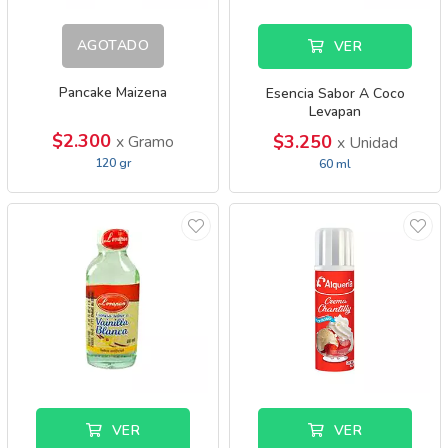
AGOTADO
VER
Pancake Maizena
Esencia Sabor A Coco
Levapan
$2.300
$3.250
x Gramo
x Unidad
120 gr
60 ml
VER
VER