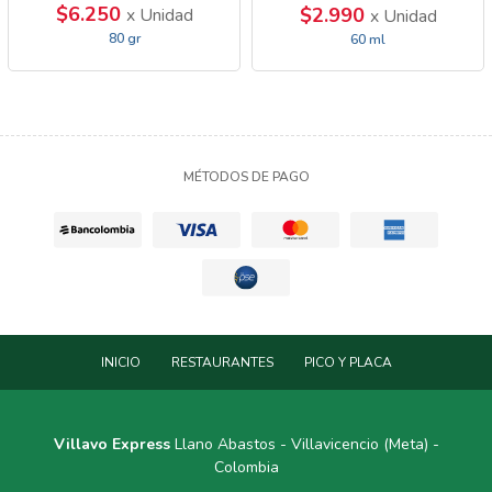
$6.250
$2.990
x Unidad
x Unidad
80 gr
60 ml
MÉTODOS DE PAGO
INICIO
RESTAURANTES
PICO Y PLACA
Villavo Express
Llano Abastos - Villavicencio (Meta) -
Colombia