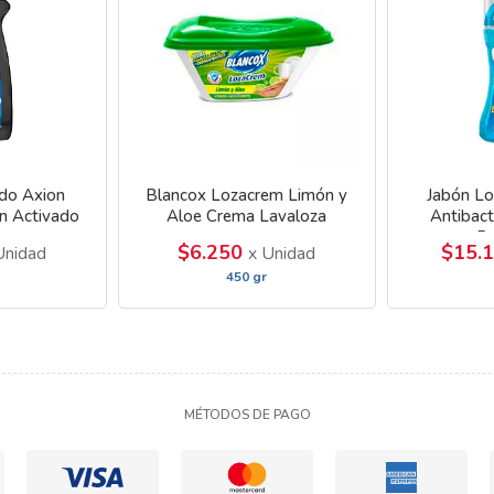
ido Axion
Blancox Lozacrem Limón y
Jabón Lo
n Activado
Aloe Crema Lavaloza
Antibact
P
$6.250
$15.
Unidad
x Unidad
450 gr
MÉTODOS DE PAGO