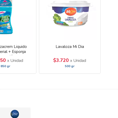
zacrem Liquido
Lavaloza Mi Dia
erial + Esponja
romoción
150
$3.720
x Unidad
x Unidad
850 gr
500 gr