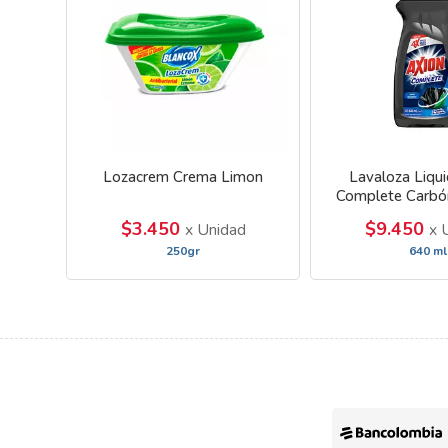
Lozacrem Crema Limon
Lavaloza Liqu
Complete Carbó
$3.450
$9.450
x Unidad
x 
250gr
640 ml