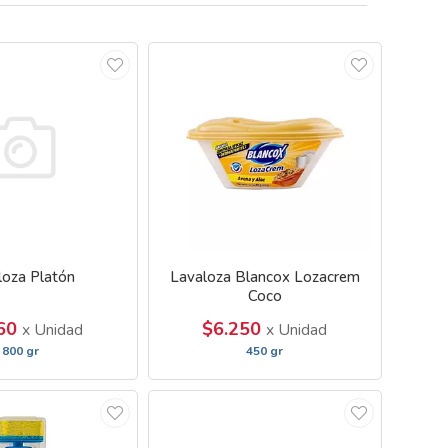
loza Platón
Lavaloza Blancox Lozacrem
Coco
960
$6.250
x Unidad
x Unidad
800 gr
450 gr