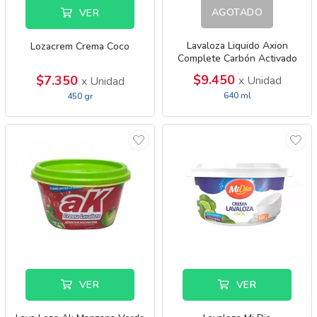
AGOTADO
VER
Lavaloza Liquido Axion
Lozacrem Crema Coco
Complete Carbón Activado
$9.450
$7.350
x Unidad
x Unidad
640 ml
450 gr
VER
VER