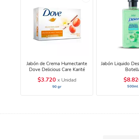
Jabón de Crema Humectante
Jabón Liquido De
Dove Delicious Care Karité
Botell
$3.720
$8.82
x Unidad
500ml
90 gr