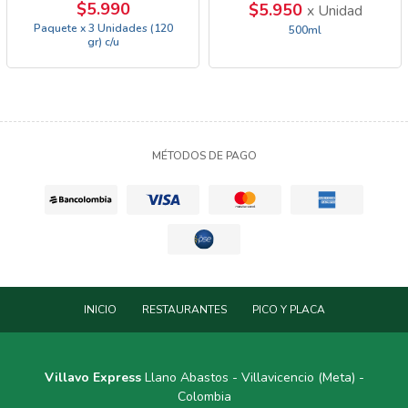
$5.990
$5.950
x Unidad
Paquete x 3 Unidades (120
500ml
gr) c/u
MÉTODOS DE PAGO
INICIO
RESTAURANTES
PICO Y PLACA
Villavo Express
Llano Abastos - Villavicencio (Meta) -
Colombia