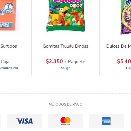
 Surtidos
Gomitas Trululu Dinoss
Dulces De M
$2.350
$5.4
 Caja
x Paquete
nidades c/u
90 gr
10
MÉTODOS DE PAGO