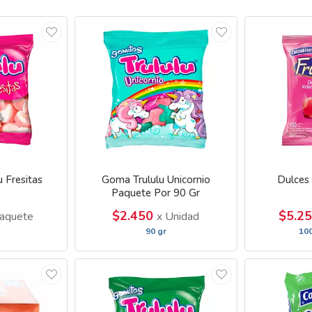
 Fresitas
Goma Trululu Unicornio
Dulces 
Paquete Por 90 Gr
$2.450
$5.2
aquete
x Unidad
90 gr
10