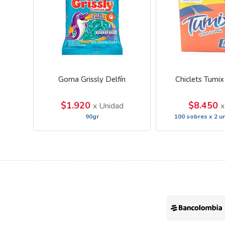
Goma Grissly Delfín
Chiclets Tumix
$1.920
$8.450
x Unidad
x
90gr
100 sobres x 2 u