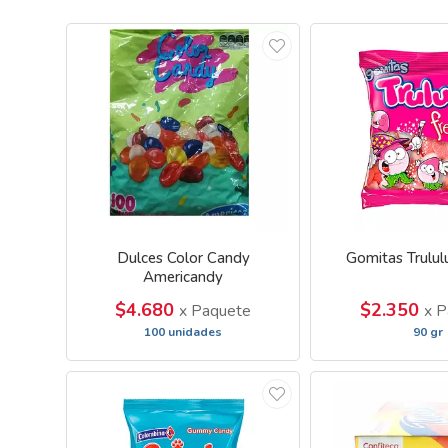
Dulces Color Candy
Gomitas Trululu
Americandy
$4.680
$2.350
x Paquete
x P
100 unidades
90 gr