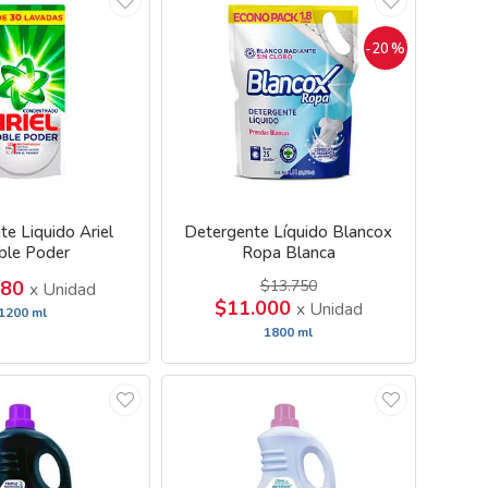
-20
%
e Liquido Ariel
Detergente Líquido Blancox
ble Poder
Ropa Blanca
880
$13.750
x Unidad
$11.000
x Unidad
1200 ml
1800 ml