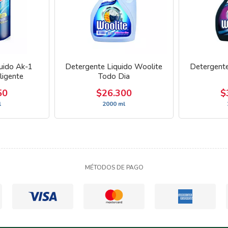
uido Ak-1
Detergente Liquido Woolite
Detergente
ligente
Todo Dia
50
$26.300
$
l
2000 ml
MÉTODOS DE PAGO