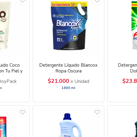
uido Coco
Detergente Líquido Blancox
Detergent
n Tu Piel y
Ropa Oscura
Do
el
$21.000
$23.
DoyPack
x Unidad
os
1800 ml