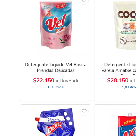
Detergente Liquido Vel Rosita
Detergente Liq
Prendas Delicadas
Varela Amable co
Ropa D
$22.450
$28.150
x DoyPack
x 
1,8 Litros
1,8 Litr