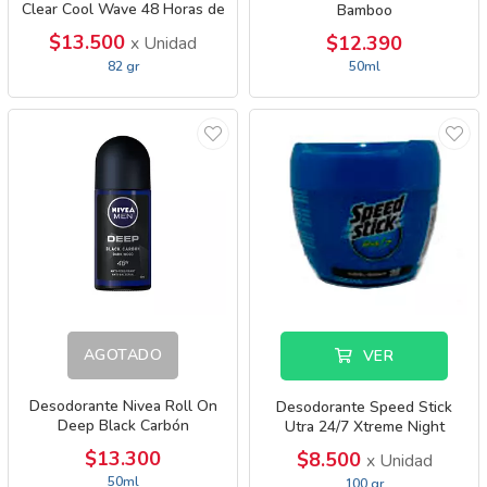
Clear Cool Wave 48 Horas de
Bamboo
Protección
$13.500
$12.390
x Unidad
82 gr
50ml
AGOTADO
VER
Desodorante Nivea Roll On
Desodorante Speed Stick
Deep Black Carbón
Utra 24/7 Xtreme Night
$13.300
$8.500
x Unidad
50ml
100 gr