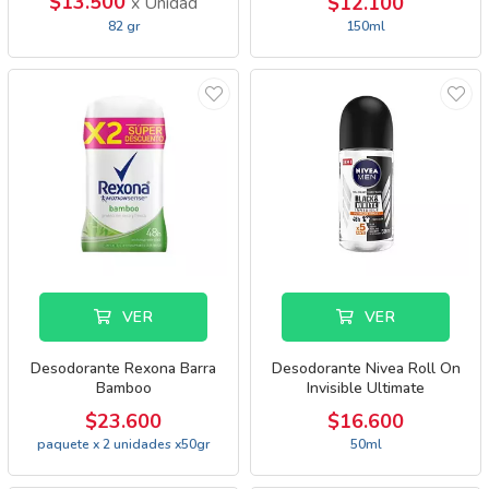
$13.500
$12.100
x Unidad
82 gr
150ml
VER
VER
Desodorante Rexona Barra
Desodorante Nivea Roll On
Bamboo
Invisible Ultimate
$23.600
$16.600
paquete x 2 unidades x50gr
50ml