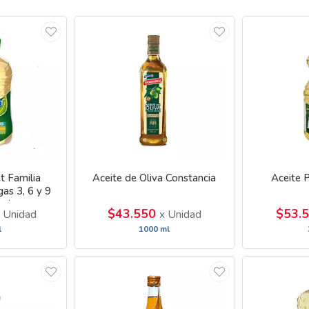
t Familia
Aceite de Oliva Constancia
Aceite P
as 3, 6 y 9
ami
$43.550
$53.
 Unidad
x Unidad
l
1000 ml