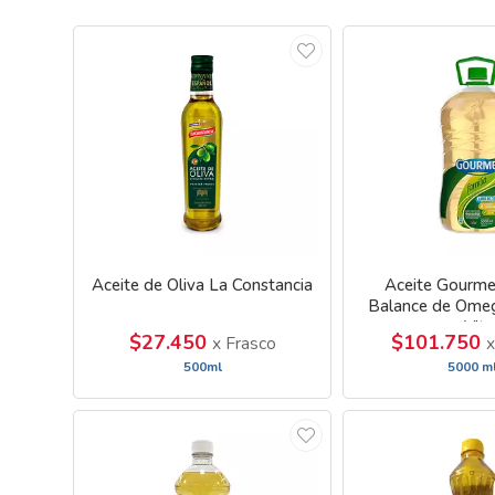
Aceite de Oliva La Constancia
Aceite Gourme
Balance de Omeg
con Vit
$27.450
$101.750
x Frasco
x
500ml
5000 m