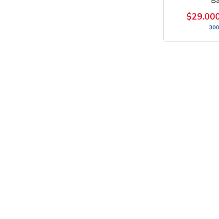
Ba
$29.00
300