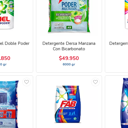
iel Doble Poder
Detergente Dersa Manzana
Detergent
Con Bicarbonato
.850
$49.950
0 gr
6000 gr