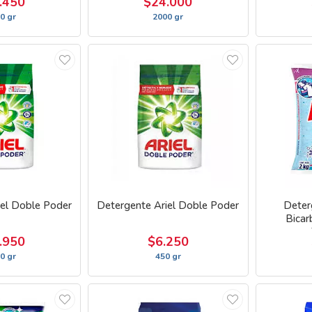
.450
$24.000
0 gr
2000 gr
iel Doble Poder
Detergente Ariel Doble Poder
Deter
Bicar
.950
$6.250
0 gr
450 gr