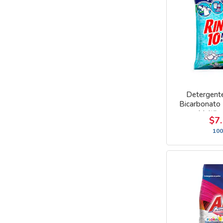
Detergent
Bicarbonato
Multibe
$7
100