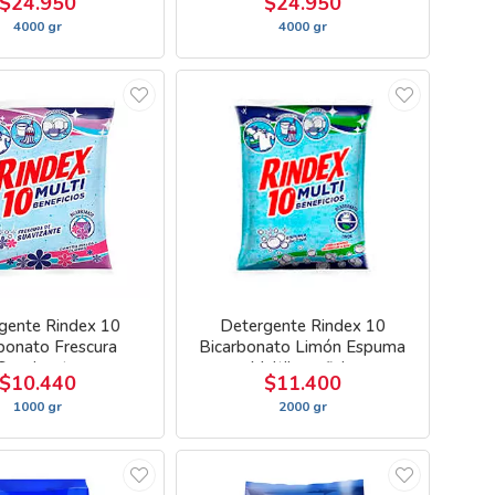
$24.950
$24.950
4000 gr
4000 gr
gente Rindex 10
Detergente Rindex 10
bonato Frescura
Bicarbonato Limón Espuma
Suavisante
Multibeneficio
$10.440
$11.400
1000 gr
2000 gr