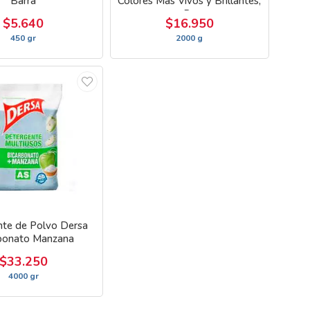
Barra
Colores Más Vivos y Brillantes,
Re
$5.640
$16.950
450 gr
2000 g
te de Polvo Dersa
bonato Manzana
$33.250
4000 gr