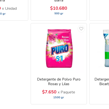
rra
Barra
0
$10.680
x Unidad
900 gr
0 gr
Detergente de Polvo Puro
Detergen
Rosas y Lilas
Bicar
$7.650
x Paquete
1500 gr