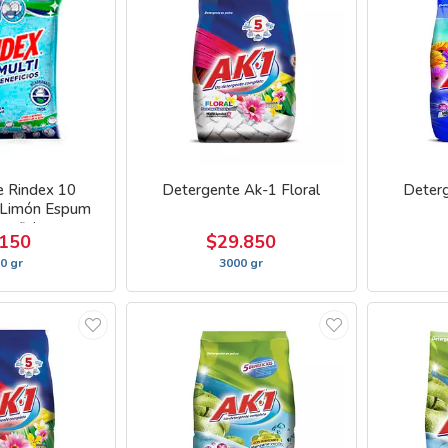
e Rindex 10
Detergente Ak-1 Floral
Deterg
 Limón Espum
neficios
.150
$29.850
0 gr
3000 gr