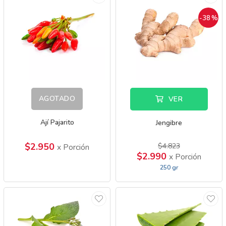
-38
%
AGOTADO
VER
Ají Pajarito
Jengibre
$2.950
$4.823
x Porción
$2.990
x Porción
250 gr