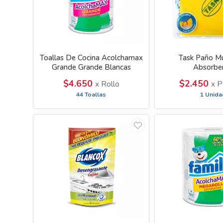
Toallas De Cocina Acolchamax
Task Paño Mu
Grande Grande Blancas
Absorbe
$4.650
$2.450
x Rollo
x P
44 Toallas
1 Unida