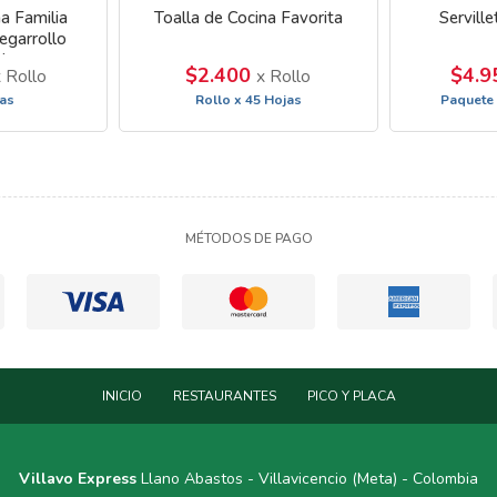
a Familia
Toalla de Cocina Favorita
Servill
garrollo
da
$2.400
$4.
 Rollo
x Rollo
las
Rollo x 45 Hojas
Paquete
MÉTODOS DE PAGO
INICIO
RESTAURANTES
PICO Y PLACA
Villavo Express
Llano Abastos - Villavicencio (Meta) - Colombia