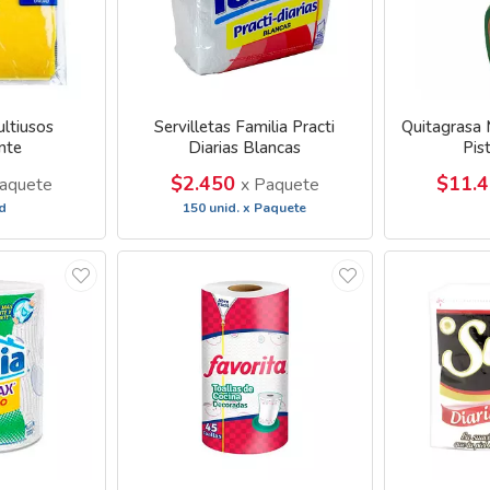
ltiusos
Servilletas Familia Practi
Quitagrasa 
nte
Diarias Blancas
Pis
$2.450
$11.
aquete
x Paquete
d
150 unid. x Paquete