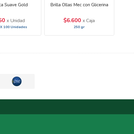
eta Suave Gold
Brilla Ollas Mec con Glicerina
950
$6.600
x Unidad
x Caja
 X 100 Unidades
250 gr