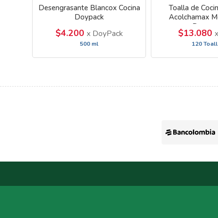
Desengrasante Blancox Cocina
Toalla de Cocin
Doypack
Acolchamax Me
Decora
$4.200
$13.080
x DoyPack
x
500 ml
120 Toal