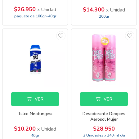
$26.950
$14.300
x Unidad
x Unidad
paquete de 100gr+40gr
200gr
VER
VER
Talco Neofungina
Desodorante Deopies
Aerosol Mujer
$10.200
$28.950
x Unidad
2 Unidades x 240 ml c/u
40gr