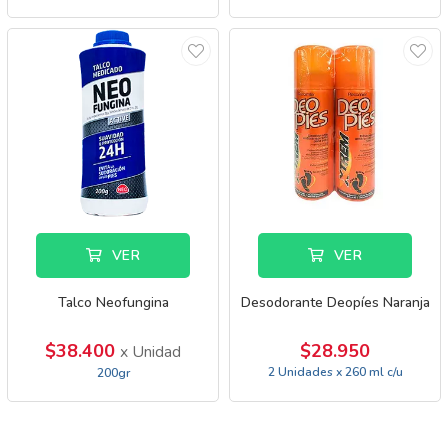
VER
VER
Talco Neofungina
Desodorante Deopíes Naranja
$38.400
$28.950
x Unidad
2 Unidades x 260 ml c/u
200gr