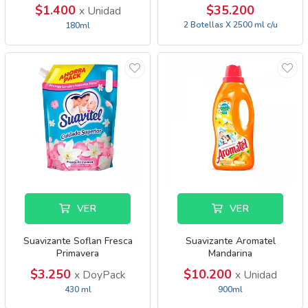
$1.400
$35.200
x Unidad
2 Botellas X 2500 ml c/u
180ml
VER
VER
Suavizante Soflan Fresca
Suavizante Aromatel
Primavera
Mandarina
$3.250
$10.200
x DoyPack
x Unidad
430 ml
900ml