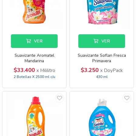
VER
VER
Suavizante Aromatel
Suavizante Soflan Fresca
Mandarina
Primavera
$33.400
$3.250
x Mililitro
x DoyPack
2 Botellas X 2500 ml c/u
430 ml