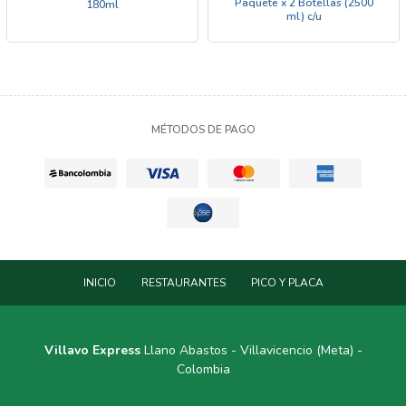
Paquete x 2 Botellas (2500
180ml
ml) c/u
MÉTODOS DE PAGO
INICIO
RESTAURANTES
PICO Y PLACA
Villavo Express
Llano Abastos - Villavicencio (Meta) -
Colombia