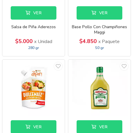
VER
VER
Salsa de Piña Aderezos
Base Pollo Con Champiñones
Maggi
$5.000
$4.850
x Unidad
x Paquete
280 gr
50 gr
VER
VER