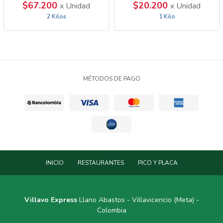
$67.200
$20.200
x Unidad
x Unidad
2 Kilos
1 Kilo
MÉTODOS DE PAGO
INICIO
RESTAURANTES
PICO Y PLACA
Villavo Express
Llano Abastos - Villavicencio (Meta) -
Colombia