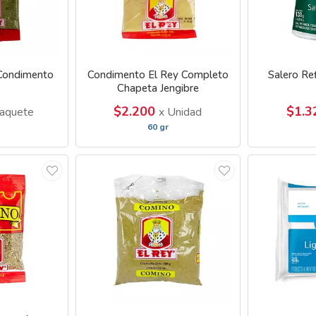
 Condimento
Condimento El Rey Completo
Salero Re
Chapeta Jengibre
$2.200
$1.
aquete
x Unidad
60 gr