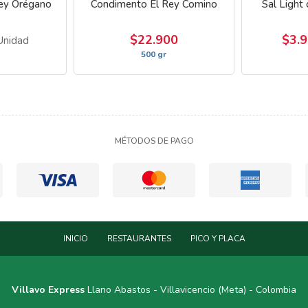
ey Orégano
Condimento El Rey Comino
Sal Light
$22.900
$3.
Unidad
500 gr
MÉTODOS DE PAGO
INICIO
RESTAURANTES
PICO Y PLACA
Villavo Express
Llano Abastos - Villavicencio (Meta) - Colombia