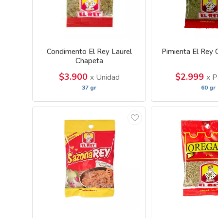
Condimento El Rey Laurel
Pimienta El Rey
Chapeta
$3.900
$2.999
x Unidad
x P
37 gr
60 gr