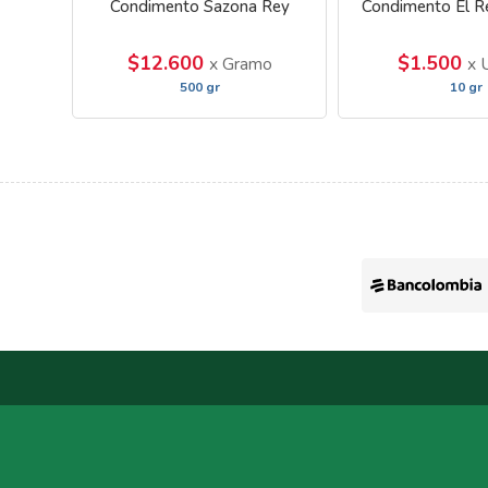
Condimento Sazona Rey
Condimento El R
$12.600
$1.500
x Gramo
x 
500 gr
10 gr