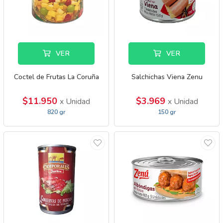
VER
VER
Coctel de Frutas La Coruña
Salchichas Viena Zenu
$11.950
$3.969
x Unidad
x Unidad
820 gr
150 gr