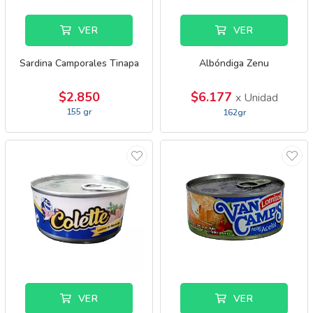
VER
VER
Sardina Camporales Tinapa
Albóndiga Zenu
$2.850
$6.177
x Unidad
155 gr
162gr
VER
VER