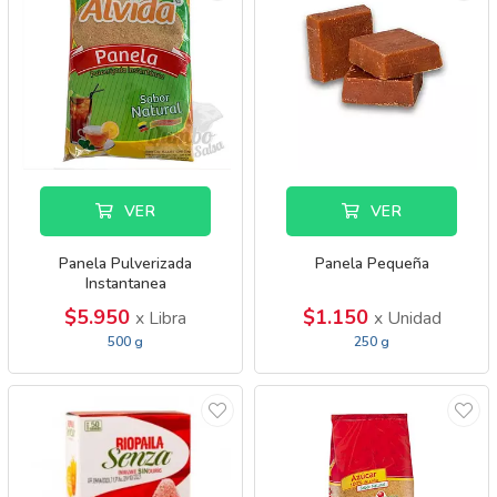
VER
VER
Panela Pulverizada
Panela Pequeña
Instantanea
$5.950
$1.150
x Libra
x Unidad
500 g
250 g