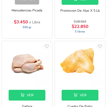
Menudencias Picada
Promocion De Alas X 5 Lb
$3.450
$28.563
x Libra
$22.850
500 gr
5 libras
VER
VER
Gallina
Cuadro De Pollo