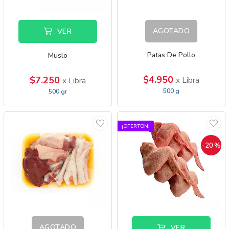
AGOTADO
VER
Patas De Pollo
Muslo
$4.950
$7.250
x Libra
x Libra
500 g
500 gr
¡OFERTON!
-20
%
AGOTADO
VER