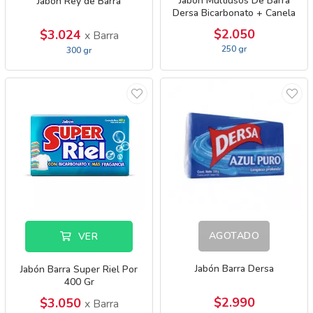
Jabón Multiusos De Barra
Jabón Rey de Barra
Dersa Bicarbonato + Canela
$2.050
$3.024
x Barra
250 gr
300 gr
AGOTADO
VER
Jabón Barra Dersa
Jabón Barra Super Riel Por
400 Gr
$2.990
$3.050
x Barra