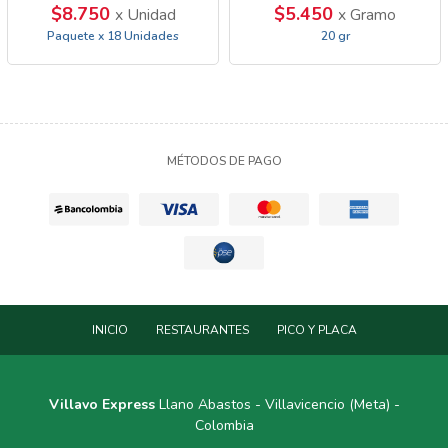
$8.750
$5.450
x Unidad
x Gramo
Paquete x 18 Unidades
20 gr
MÉTODOS DE PAGO
INICIO
RESTAURANTES
PICO Y PLACA
Villavo Express
Llano Abastos - Villavicencio (Meta) -
Colombia