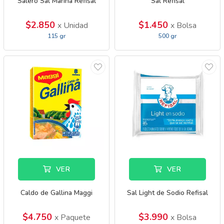
Salero Sal Marina Refisal
Sal Refisal
$2.850
$1.450
x Unidad
x Bolsa
115 gr
500 gr
VER
VER
Caldo de Gallina Maggi
Sal Light de Sodio Refisal
$4.750
$3.990
x Paquete
x Bolsa