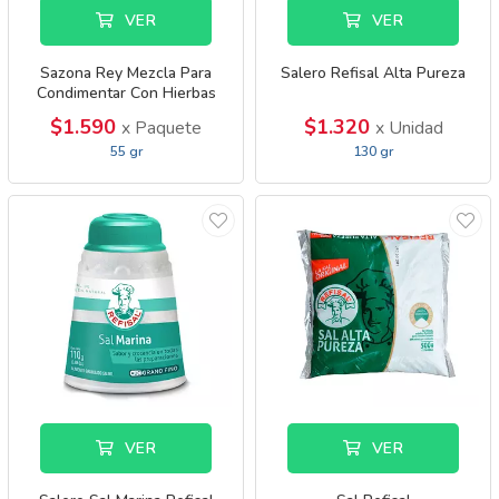
VER
VER
Sazona Rey Mezcla Para
Salero Refisal Alta Pureza
Condimentar Con Hierbas
Naturales Sin
$1.590
$1.320
x Paquete
x Unidad
55 gr
130 gr
VER
VER