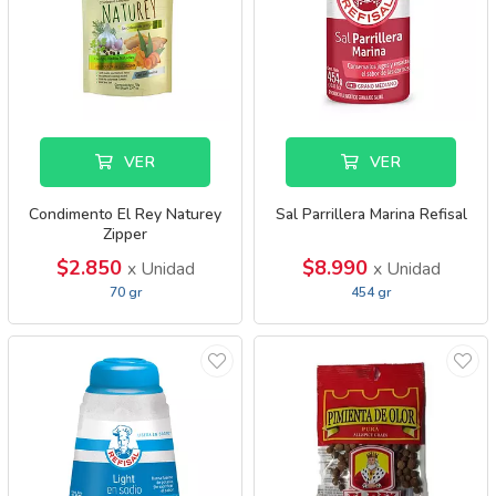
VER
VER
Condimento El Rey Naturey
Sal Parrillera Marina Refisal
Zipper
$2.850
$8.990
x Unidad
x Unidad
70 gr
454 gr