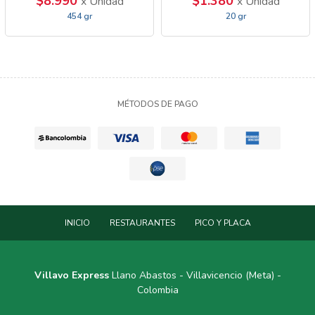
$8.990
$1.380
x Unidad
x Unidad
454 gr
20 gr
MÉTODOS DE PAGO
INICIO
RESTAURANTES
PICO Y PLACA
Villavo Express
Llano Abastos - Villavicencio (Meta) -
Colombia