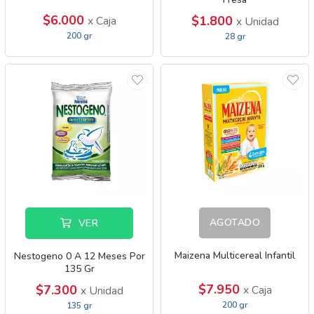
$6.000
$1.800
x Caja
x Unidad
200 gr
28 gr
AGOTADO
VER
Maizena Multicereal Infantil
Nestogeno 0 A 12 Meses Por
135 Gr
$7.950
$7.300
x Caja
x Unidad
200 gr
135 gr