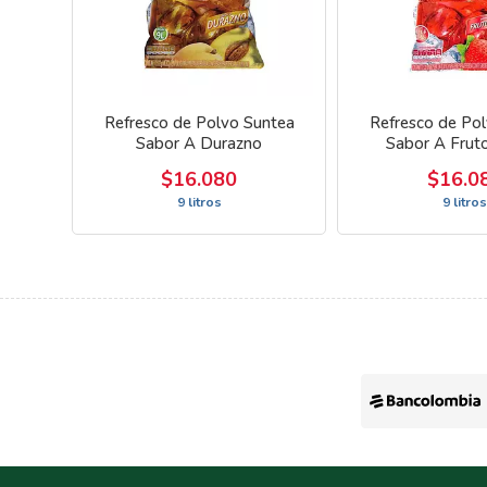
Refresco de Polvo Suntea
Refresco de Po
Sabor A Durazno
Sabor A Frut
$16.080
$16.0
9 litros
9 litro