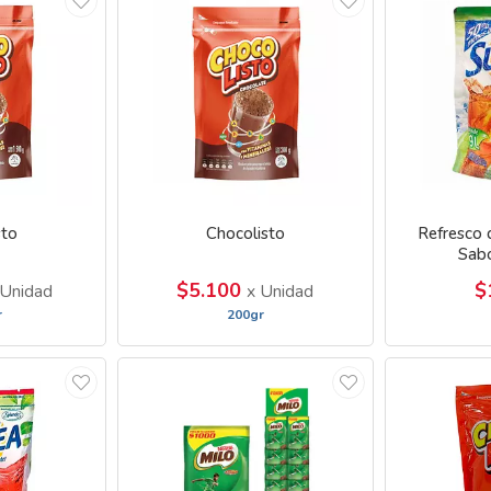
sto
Chocolisto
Refresco 
Sab
$5.100
$
 Unidad
x Unidad
r
200gr