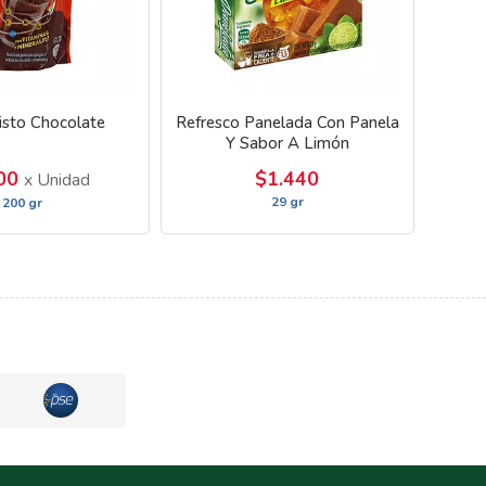
isto Chocolate
Refresco Panelada Con Panela
Y Sabor A Limón
200
$1.440
x Unidad
29 gr
200 gr