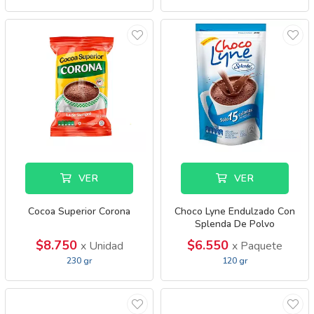
VER
VER
Cocoa Superior Corona
Choco Lyne Endulzado Con
Splenda De Polvo
$8.750
$6.550
x Unidad
x Paquete
230 gr
120 gr