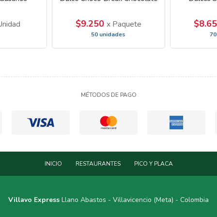
$9.250
$8.6
Unidad
x Paquete
50 unidades
70
MÉTODOS DE PAGO
INICIO
RESTAURANTES
PICO Y PLACA
Villavo Express
Llano Abastos - Villavicencio (Meta) - Colombia