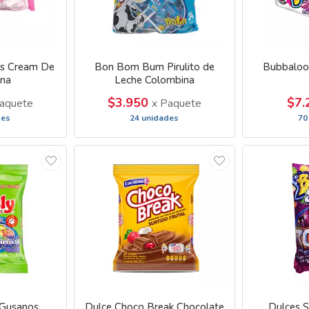
s Cream De
Bon Bom Bum Pirulito de
Bubbaloo
na
Leche Colombina
$3.950
$7.
aquete
x Paquete
des
24 unidades
70
 Gusanos
Dulce Choco Break Chocolate
Dulces S