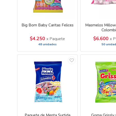
Big Bom Baby Caritas Felices
Masmelos Millow
Colombi
$4.250
$6.600
x Paquete
x P
48 unidades
50 unida
Paquete de Menta Surtida
Goma Grissly