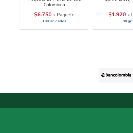
Colombina
$6.750
$1.920
x Paquete
x 
100 Unidades
90 gr