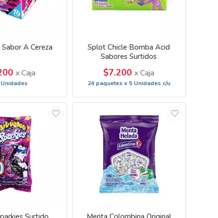
 Sabor A Cereza
Splot Chicle Bomba Acid
Sabores Surtidos
200
$7.200
x Caja
x Caja
 Unidades
24 paquetes x 5 Unidades c/u
parkies Surtido
Menta Colombina Original