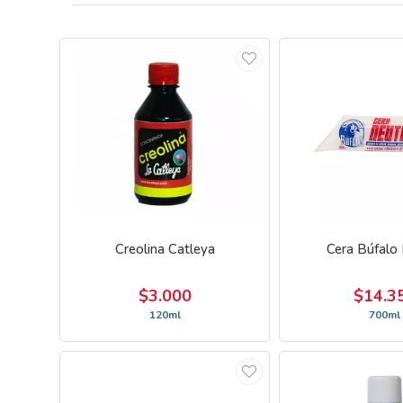
Creolina Catleya
Cera Búfalo
$3.000
$14.3
120ml
700ml