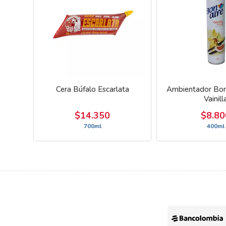
Cera Búfalo Escarlata
Ambientador Bon
Vainill
$14.350
$8.80
700ml
400ml