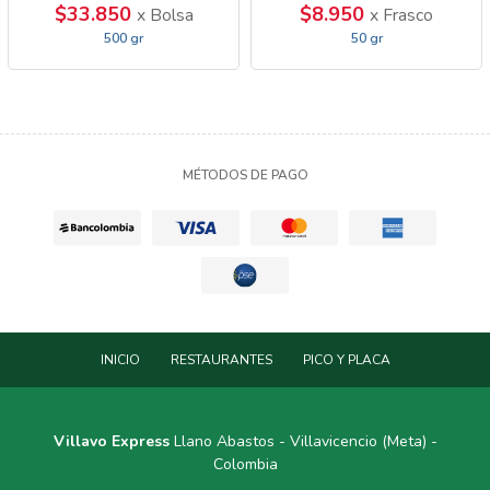
$33.850
$8.950
x Bolsa
x Frasco
500 gr
50 gr
MÉTODOS DE PAGO
INICIO
RESTAURANTES
PICO Y PLACA
Villavo Express
Llano Abastos - Villavicencio (Meta) -
Colombia