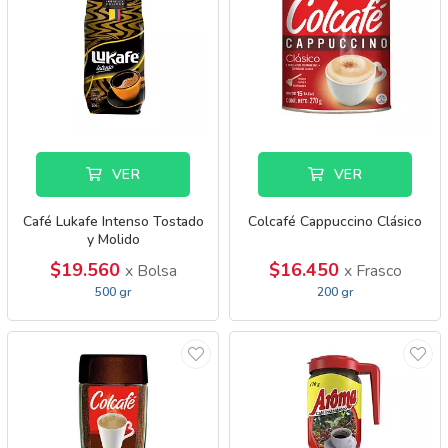
VER
VER
Café Lukafe Intenso Tostado
Colcafé Cappuccino Clásico
y Molido
$19.560
$16.450
x Bolsa
x Frasco
500 gr
200 gr