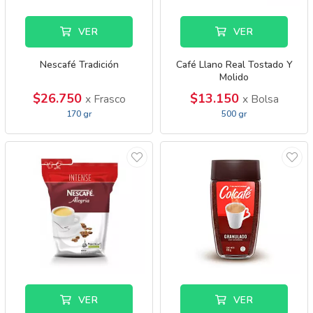
VER
VER
Nescafé Tradición
Café Llano Real Tostado Y
Molido
$26.750
$13.150
x Frasco
x Bolsa
170 gr
500 gr
VER
VER