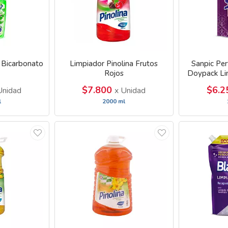
 Bicarbonato
Limpiador Pinolina Frutos
Sanpic Pe
Rojos
Doypack Li
$7.800
$6.
Unidad
x Unidad
l
2000 ml