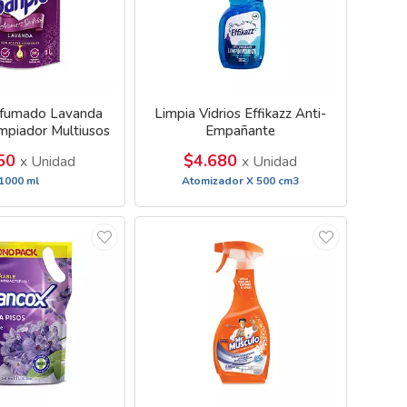
rfumado Lavanda
Limpia Vidrios Effikazz Anti-
mpiador Multiusos
Empañante
250
$4.680
x Unidad
x Unidad
1000 ml
Atomizador X 500 cm3