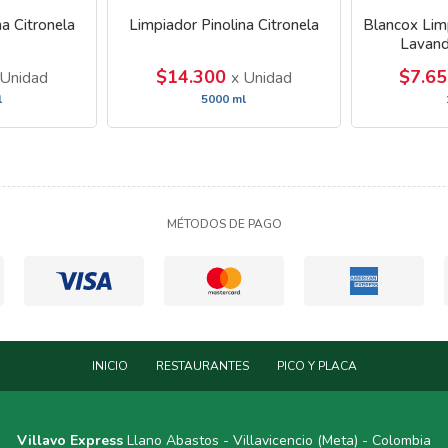
a Citronela
Limpiador Pinolina Citronela
Blancox Limp
Lavand
$14.300
$7.6
 Unidad
x Unidad
l
5000 ml
MÉTODOS DE PAGO
INICIO
RESTAURANTES
PICO Y PLACA
Villavo Express
Llano Abastos - Villavicencio (Meta) - Colombia