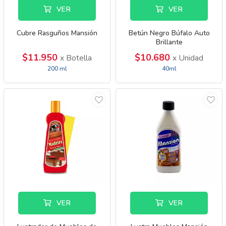
VER
VER
Cubre Rasguños Mansión
Betún Negro Búfalo Auto
Brillante
$11.950
$10.680
x Botella
x Unidad
200 ml
40ml
VER
VER