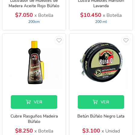
Lustrador de Muebles de
Lustra Muebles Mansión
Madera Aceite Rojo Búfalo
Lavanda
$7.050
$10.450
x Botella
x Botella
200cm
200 ml
VER
VER
Cubre Rasguños Madeira
Betún Búfalo Negro Lata
Búfalo
$8.250
$3.100
x Botella
x Unidad