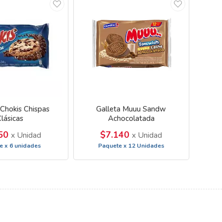
 Chokis Chispas
Galleta Muuu Sandw
Clásicas
Achocolatada
650
$7.140
x Unidad
x Unidad
e x 6 unidades
Paquete x 12 Unidades