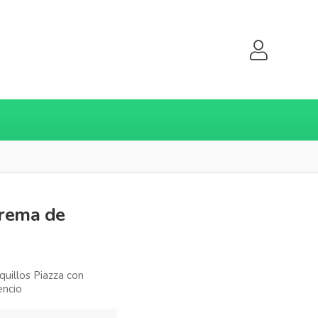
Crema de
uillos Piazza con
encio