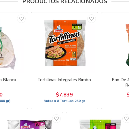
PRODUCTOS RELACIONADOS
a Blanca
Tortillinas Integrales Bimbo
Pan De A
R
0
$7.839
300 gr)
Bolsa x 8 Tortillas 250 gr