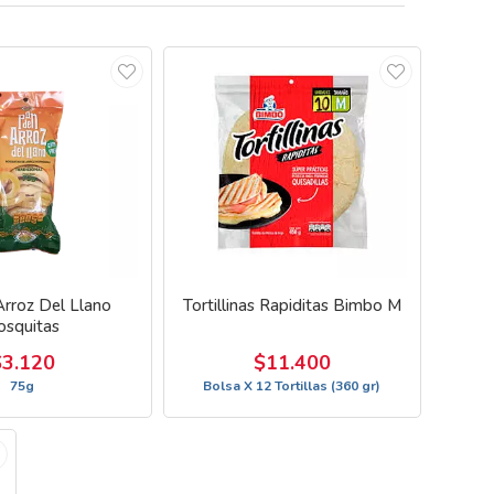
rroz Del Llano
Tortillinas Rapiditas Bimbo M
osquitas
$3.120
$11.400
75g
Bolsa X 12 Tortillas (360 gr)