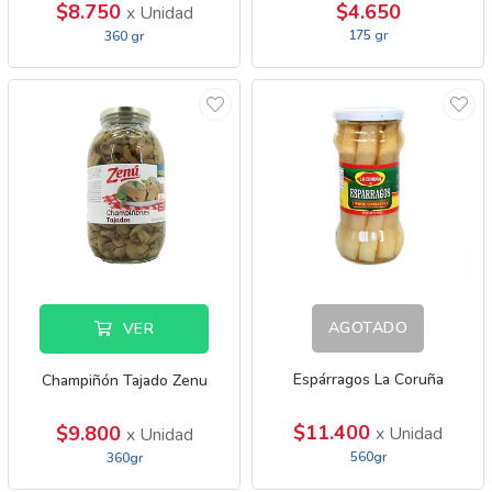
$8.750
$4.650
x Unidad
175 gr
360 gr
AGOTADO
VER
Espárragos La Coruña
Champiñón Tajado Zenu
$11.400
$9.800
x Unidad
x Unidad
560gr
360gr