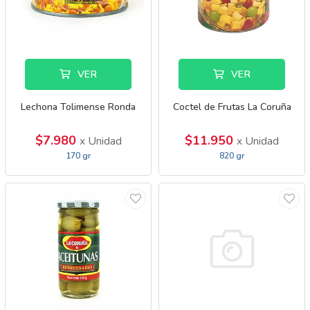
VER
VER
Lechona Tolimense Ronda
Coctel de Frutas La Coruña
$7.980
$11.950
x Unidad
x Unidad
170 gr
820 gr