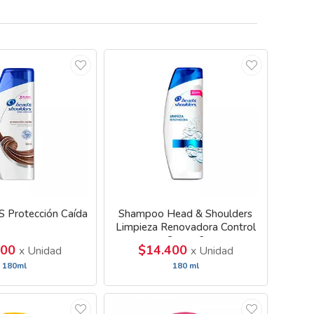
 Protección Caída
Shampoo Head & Shoulders
Limpieza Renovadora Control
Caspa 3
400
$14.400
x Unidad
x Unidad
180ml
180 ml